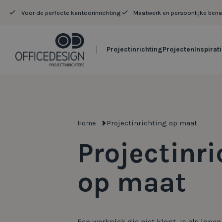
Voor de perfecte kantoorinrichting
Maatwerk en persoonlijke ben
Projectinrichting
Projecten
Inspirat
Projectinrichting op maat
Home
Projectinr
op maat
Een werkplek die niet klopt, is als lop