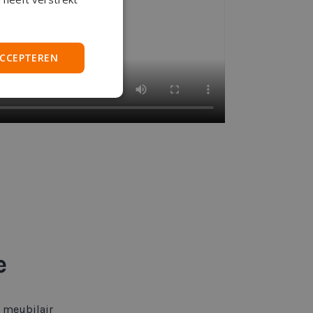
ACCEPTEREN
e
d meubilair