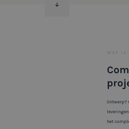
Wat is
Comp
proj
Ontwerp? C
leveringen
het comple