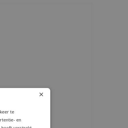
×
keer te
rtentie- en
 heeft verstrekt