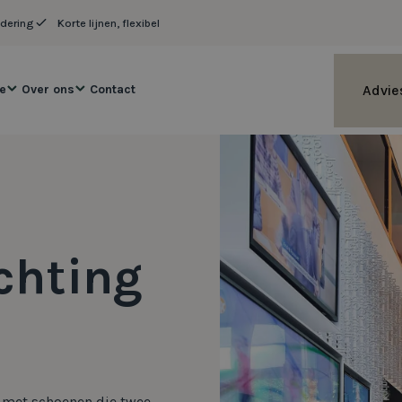
adering
Korte lijnen, flexibel
Advie
ie
Over ons
Contact
ichting
en met schoenen die twee