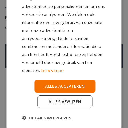
advertenties te personaliseren en om ons
er nodig is en dat merk je in elk contactmoment.
verkeer te analyseren. We delen ook
Eén partij, één aanspreekpunt, geen losse eindjes. Dat is
informatie over uw gebruik van onze site
samenwerken met Office Design Projectinrichters.
met onze advertentie- en
analysepartners, die deze kunnen
combineren met andere informatie die u
aan hen heeft verstrekt of die zij hebben
Meer over ons
verzameld door uw gebruik van hun
diensten.
Lees verder
ALLES ACCEPTEREN
Jouw werkplek, onze
passie
ALLES AFWIJZEN
DETAILS WEERGEVEN
Bekijk
hier meer projecten
.