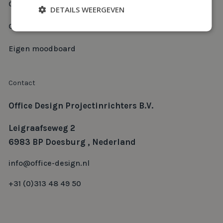
Over ons
DETAILS WEERGEVEN
Contact
Eigen moodboard
Contact
Office Design Projectinrichters B.V.
Leigraafseweg 2
6983 BP Doesburg , Nederland
info@office-design.nl
+31 (0)313 48 49 50