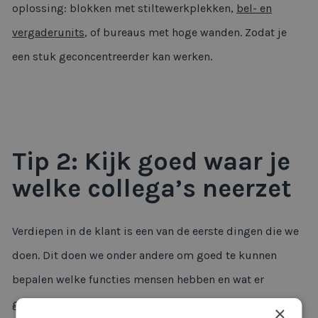
oplossing: blokken met stiltewerkplekken,
bel- en
vergaderunits
, of bureaus met hoge wanden. Zodat je
een stuk geconcentreerder kan werken.
Tip 2: Kijk goed waar je
welke collega’s neerzet
Verdiepen in de klant is een van de eerste dingen die we
doen. Dit doen we onder andere om goed te kunnen
bepalen welke functies mensen hebben en wat er
gebeurt op de werkvloer. Moet je de hele tijd aan de
×