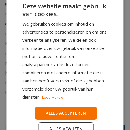
andere kant van het pand zijn? Bel je de gehele dag? Of
Deze website maakt gebruik
van cookies.
moet je juist de hele dag gefocust zitten? Op basis van
We gebruiken cookies om inhoud en
deze informatie houden we tijdens het ontwerpen
advertenties te personaliseren en om ons
rekening met de akoestiek binnen jouw kantoor.
verkeer te analyseren. We delen ook
Bijvoorbeeld door te bepalen waar wel of niet een tapijt
informatie over uw gebruik van onze site
moet komen te liggen en dus ook waar welke persoon
met onze advertentie- en
moet zitten. Dit om ruis bij andere collega’s weg te
analysepartners, die deze kunnen
combineren met andere informatie die u
halen. Als je dagelijks in de financiën duikt is het niet
aan hen heeft verstrekt of die zij hebben
fijn om naast een collega te zitten die de hele dag loopt
verzameld door uw gebruik van hun
te bellen ;).
diensten.
Lees verder
ALLES ACCEPTEREN
ALLES AFWIJZEN