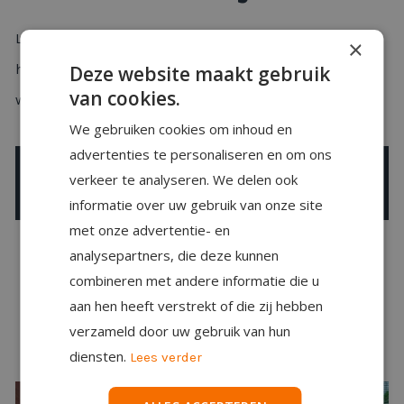
Laat zien wat jij als ambitieuze werkgever en partner in
×
huis hebt met een luxe, moderne en inspirerende
Deze website maakt gebruik
van cookies.
werkplek. Net als de
bedrijven die jou voorgingen
.
We gebruiken cookies om inhoud en
advertenties te personaliseren en om ons
verkeer te analyseren. We delen ook
Bekijk alle projecten >
informatie over uw gebruik van onze site
met onze advertentie- en
analysepartners, die deze kunnen
combineren met andere informatie die u
aan hen heeft verstrekt of die zij hebben
verzameld door uw gebruik van hun
diensten.
Lees verder