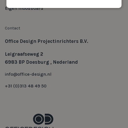
Eigen moodboard
Contact
Office Design Projectinrichters B.V.
Leigraafseweg 2
6983 BP Doesburg , Nederland
info@office-design.nl
+31 (0)313 48 49 50